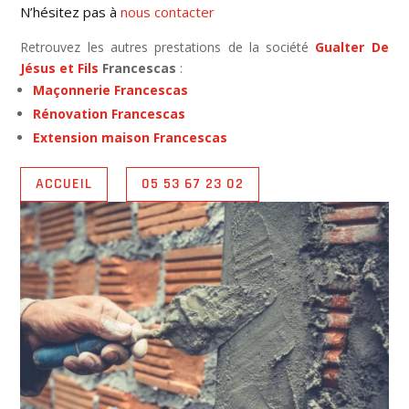
N’hésitez pas à
nous contacter
Retrouvez les autres prestations de la société
Gualter De
Jésus et Fils
Francescas
:
Maçonnerie Francescas
Rénovation Francescas
Extension maison Francescas
ACCUEIL
05 53 67 23 02