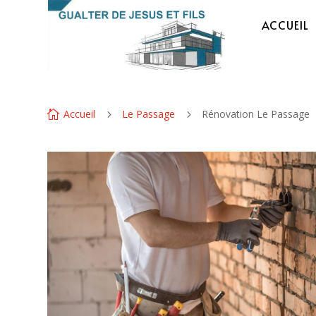
ACCUEIL
Accueil
Le Passage
Rénovation Le Passage

5
5